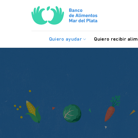
Saltar
al
contenido
Quiero ayudar
Quiero recibir ali