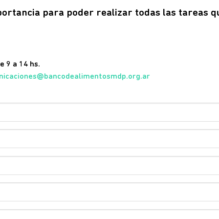
portancia para poder realizar todas las tareas q
e 9 a 14 hs.
nicaciones@bancodealimentosmdp.org.ar