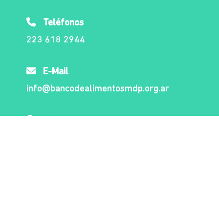
Teléfonos
223 618 2944
E-Mail
info@bancodealimentosmdp.org.ar
Dónde estamos
Av. Buque Pesquero Dorrego 595
(7600) Mar del Plata
Buenos Aires, Argentina
Horario de atención
Lunes a viernes